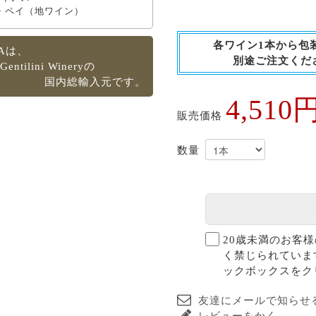
・ペイ（地ワイン）
各ワイン1本から包
IAは、
別途ご注文くだ
Gentilini Wineryの
国内総輸入元です。
4,510
販売価格
20歳未満のお客
く禁じられていま
ックボックスをク
友達にメールで知らせ