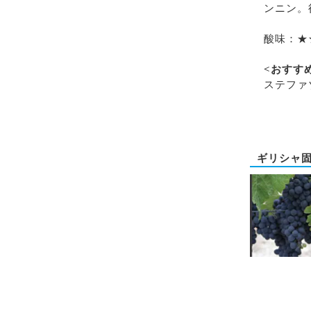
ンニン。
酸味：★
<おすす
ステファ
ギリシャ