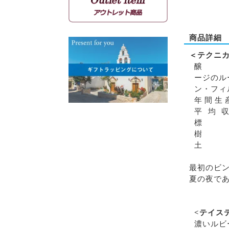
マンディラリ
リャティコ
ヴゾマト
商品詳細
マヴロトラガノ
リムニョナ
＜テクニ
グルナッシュ
ージのル
シラー
ン・フィ
カベルネソーヴィニョン
年間生
平均
最初のビンテ
夏の夜で
<テイス
濃いルビ