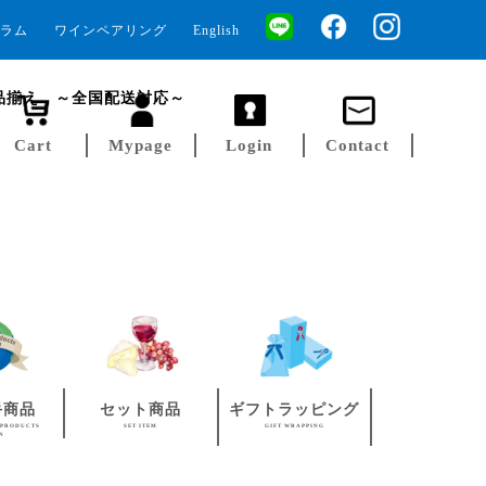
ラム
ワインペアリング
English
品揃え ～全国配送対応～
Cart
Mypage
Login
Contact
手商品
セット商品
ギフトラッピング
 PRODUCTS
SET ITEM
GIFT WRAPPING
AN