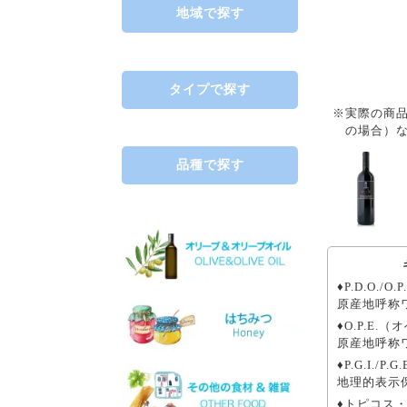
地域で探す
ギリシャ北部
中央ギリシャ
ペロポネソス半島とイオニ
タイプで探す
ア諸島
※実際の商
クレタ島
赤
の場合）
エーゲ海の島々
├ミディアムボディ
└フルボディ
品種で探す
白
├リッチ
├フルーティー
└スッキリ
サヴァティアノ
ロゼ
アシリティコ
スパークリング
マスカット
デザート
♦P.D.O./O
マラグジア
ワインセット
原産地呼称ワイ
キドニツァ
♦O.P.E.（
ロボラ
原産地呼称ワ
プリト
♦P.G.I./
スラプサティリ
地理的表示
ヴィディアノ
ヴィラナ
♦トピコス