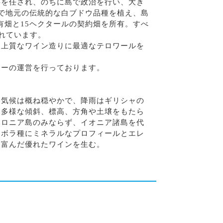
事を任され、のちに島で政治を行い、大き
で地元の伝統的な白ブドウ品種を植え、島
有畑と15ヘクタールの契約畑を所有。すべ
われています。
、上質なワイン造りに最適なテロワールを
リーの運営を行っております。
。気候は概ね穏やかで、降⾬はギリシャの
、多様な傾斜、標⾼、⽅⾓や⼟壌をもたら
ァロニア島のみならず、イオニア諸島を代
ロボラ種にミネラルなプロフィールとエレ
に富んだ優れたワインを⽣む。