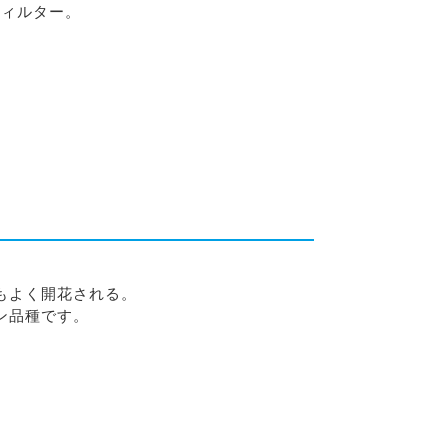
フィルター。
もよく開花される。
ン品種です。