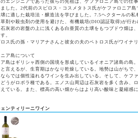
軍のエンジニアであった彼らの先祖は、ケファロニア島での仕
得ました。2代前のスピロス・コスメタトス氏がケファロニア島
壌に適した栽培法・醸造法を学びました。7.5ヘクタールの私
草剤や殺虫剤の使用を避けた、有機栽培(DIO認証取得)が行
、石灰岩の岩盤の上に浅くある白亜質の土壌をもつブドウ畑は
ます。
ピロス氏の孫・マリアナさんと彼女の夫のペトロス氏がワイナ
ロニア島について
ニア島はギリシャ⻄側の国境を形成しているイオニア諸島の島
いと⾔えるが、⽣育期はかなり乾燥している。地勢は⼭がちで
島ならでは個性溢れるワインを⽣み出している。そして、ケフ
ぶどうがロボラ種である。エノス⼭周辺は⽯灰岩を多く含み、
与えている。また、標⾼の⾼い畑からはより⾼い酸味と凝縮感
ジェンティリーニワイン