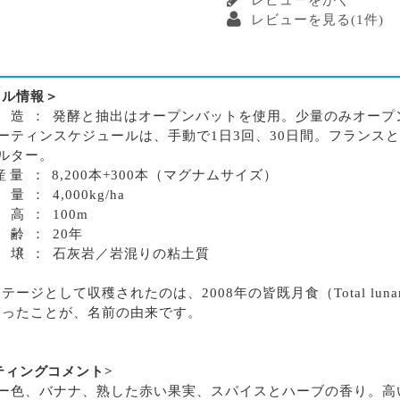
レビューをかく
レビューを見る(1件)
カル情報＞
醸
造
：
発酵と抽出はオープンバットを使用。少量のみオープ
ーティンスケジュールは、手動で1日3回、30日間。フランス
ルター。
産
量
：
8,200本+300本（マグナムサイズ）
収
量
：
4,000kg/ha
標
高
：
100m
樹
齢
：
20年
土
壌
：
石灰岩／岩混りの粘土質
ージとして収穫されたのは、2008年の皆既月食（Total lunar
あったことが、名前の由来です。
ティング
コメント>
ー色、バナナ、熟した赤い果実、スパイスとハーブの香り。高