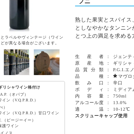
フニ
熟した果実とスパイス
としなやかなタンニン
とつ上の満足を求める
品とラベルやヴィンテージ（ワイン
などが異なる場合がございます。
生産
者
：
ジェンテ
原産
地
：
ギリシャ
品質分
類
：
P.G.I.
品
種
：
マヴロ
飲み
口
：
辛口
ギリシャワイン格付け
ボデ
ィ
：
ミディア
.P.A.P.（オパプ）
内容
量
：
750ml
ン（V.Q.P.R.D.）
アルコール
度
：
13.0%
オぺ）
適
温
：
10-12℃
イン（V.Q.P.R.D.）甘口ワイン
スクリューキャップ使用
P.G.E.（ピージーイー）
保護ワイン
・イノス