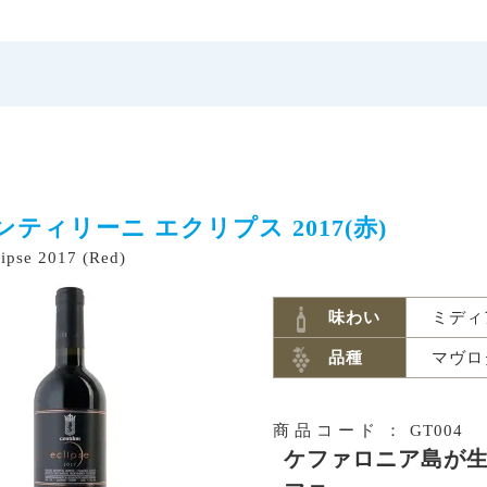
ボディ
ンティリーニ エクリプス 2017(赤)
lipse 2017 (Red)
味わい
ミディ
オニア諸島
品種
マヴロ
オニア諸島
>
｜ジェンティリーニ ワイナリー
商品コー
ド
：
GT004
ケファロニア島が