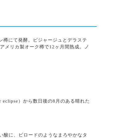
ン樽にて発酵。ピジャージュとデラステ
とアメリカ製オーク樽で12ヶ月間熟成。ノ
 eclipse）から数日後の8月のある晴れた
い酸に、ビロードのようなまろやかなタ