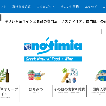
エット
海外有機認証
ご注文ガイド
法人のお客様
エッセイ
コ
ギリシャ産ワインと食品の専門店「ノスティミア」国内随一の
ブ&オリーブ
はちみつ
その他の食材&雑貨
国内入
HONEY
OTHER FOOD&SMALL ITEMS
SELECTED GREEK
オイル
IN JAP
S&OLIVE OIL