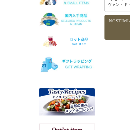
ヴァン・ド
マスカットオブスピナ
カチャノ
ガイドゥリア
NOSTIM
アイダニ
アシリ
ホワイトマスカット
モスコフィレロ
ヴィオニエ
ゲヴェルツトラミネール
ミュスカ・ブラン・ア・プ
ティ・グラン
ソーヴィニョン・ブラン
クシノマブロ
アギヨルギティコ
マヴロ クンドゥラ オブ キ
ミ
マヴルディ
マヴロダフニ
コチファリ