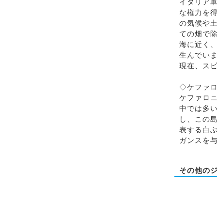
イタリア
な権力を
の気候や土
ての畑で除
海に近く
生んでい
現在、ス
◇ケファ
ケファロ
中では多
し、この
表する⽩
ガンスを
その他の