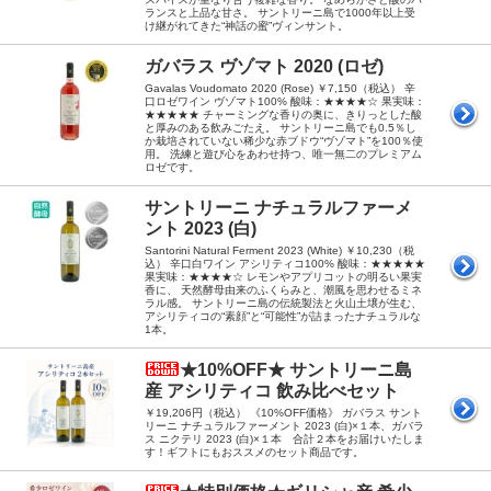
ランスと上品な甘さ。 サントリーニ島で1000年以上受
け継がれてきた“神話の蜜”ヴィンサント。
ガバラス ヴゾマト 2020 (ロゼ)
Gavalas Voudomato 2020 (Rose) ￥7,150（税込） 辛
口ロゼワイン ヴゾマト100% 酸味：★★★★☆ 果実味：
★★★★★ チャーミングな香りの奥に、きりっとした酸
と厚みのある飲みごたえ。 サントリーニ島でも0.5％し
か栽培されていない稀少な赤ブドウ“ヴゾマト”を100％使
用。 洗練と遊び心をあわせ持つ、唯一無二のプレミアム
ロゼです。
サントリーニ ナチュラルファーメ
ント 2023 (白)
Santorini Natural Ferment 2023 (White) ￥10,230（税
込） 辛口白ワイン アシリティコ100% 酸味：★★★★★
果実味：★★★★☆ レモンやアプリコットの明るい果実
香に、 天然酵母由来のふくらみと、潮風を思わせるミネ
ラル感。 サントリーニ島の伝統製法と火山土壌が生む、
アシリティコの“素顔”と“可能性”が詰まったナチュラルな
1本。
★10%OFF★ サントリーニ島
産 アシリティコ 飲み比べセット
￥19,206円（税込） 《10%OFF価格》 ガバラス サント
リーニ ナチュラルファーメント 2023 (白)×１本、ガバラ
ス ニクテリ 2023 (白)×１本 合計２本をお届けいたしま
す！ギフトにもおススメのセット商品です。