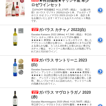
★特別価格★ギリシャ産 希少
ロゼワインセット
【10%OFF 特別価格】￥11,275円（税込） 《お届け内
容》ガバラス ヴゾマト 2020(ロゼ)×１本、アルガティア
ホリス ロゼ クシノマヴロ 2023 (ロゼ)×１本 合計２本
をお届けいたします！ギフトにもおススメのセット商品
です。
ガバラス カチャノ 2022(白)
Gavalas Katsano 2022 (White) ￥7,590（税込） 辛口白
ワイン カチャノ85％ ガイドゥリア15% 酸味：
★★★★☆ 果実味：★★★★☆ レモンやライチ、熟した
アプリコットの豊かな香りに、 火山由来のミネラルが支
える清らかな酸。 たった1,400本しか造られない希少な
カチャノ種は、 サントリーニ島の風土と人の知恵に守ら
れてきた“幻の白ワイン”。
ガバラス サントリーニ 2023
(白)
Gavalas Santorini 2023 (White) ￥9,020（税込） 辛口
白ワイン アシリティコ100% 酸味：★★★★★ 果実味：
★★★★☆ 火山性土壌から生まれる塩味のあるミネラル
感と、 アシリティコならではの張りのある酸が美しく調
和。 美しいブルーボトルに詰められた、サントリーニ島
の洗練された白ワイン。
ガバラス マヴロトラガノ 2020
(赤)
Gavalas Mavrotragano 2020 (Red) ￥10,780円（税込）
辛口赤ワイン マヴロトラガノ100% 酸味：★★★★☆ タ