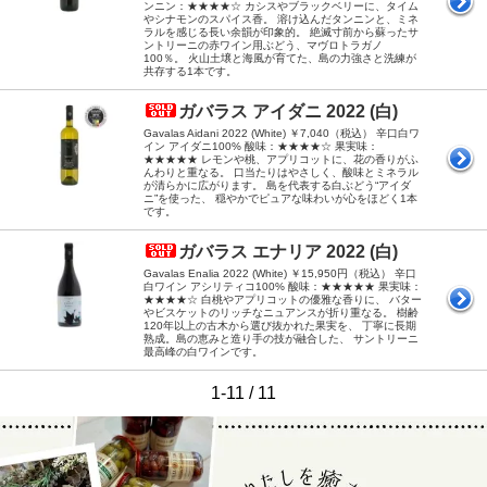
ンニン：★★★★☆ カシスやブラックベリーに、タイム
やシナモンのスパイス香。 溶け込んだタンニンと、ミネ
ラルを感じる長い余韻が印象的。 絶滅寸前から蘇ったサ
ントリーニの赤ワイン用ぶどう、マヴロトラガノ
100％。 火山土壌と海風が育てた、島の力強さと洗練が
共存する1本です。
ガバラス アイダニ 2022 (白)
Gavalas Aidani 2022 (White) ￥7,040（税込） 辛口白ワ
イン アイダニ100% 酸味：★★★★☆ 果実味：
★★★★★ レモンや桃、アプリコットに、花の香りがふ
んわりと重なる。 口当たりはやさしく、酸味とミネラル
が清らかに広がります。 島を代表する白ぶどう“アイダ
ニ”を使った、 穏やかでピュアな味わいが心をほどく1本
です。
ガバラス エナリア 2022 (白)
Gavalas Enalia 2022 (White) ￥15,950円（税込） 辛口
白ワイン アシリティコ100% 酸味：★★★★★ 果実味：
★★★★☆ 白桃やアプリコットの優雅な香りに、 バター
やビスケットのリッチなニュアンスが折り重なる。 樹齢
120年以上の古木から選び抜かれた果実を、 丁寧に長期
熟成。島の恵みと造り手の技が融合した、 サントリーニ
最高峰の白ワインです。
1-11 / 11