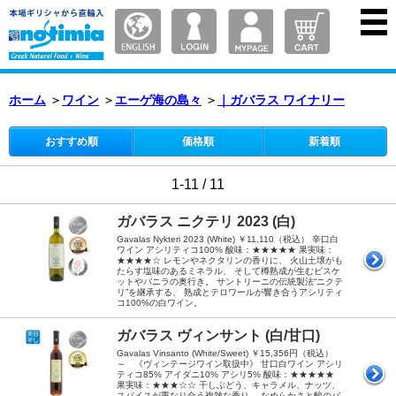
ホーム
＞
ワイン
＞
エーゲ海の島々
＞
｜ガバラス ワイナリー
おすすめ順
価格順
新着順
1-11 / 11
ガバラス ニクテリ 2023 (白)
Gavalas Nykteri 2023 (White) ￥11,110（税込） 辛口白
ワイン アシリティコ100% 酸味：★★★★★ 果実味：
★★★★☆ レモンやネクタリンの香りに、 火山土壌がも
たらす塩味のあるミネラル、 そして樽熟成が生むビスケ
ットやバニラの奥行き。 サントリーニの伝統製法“ニクテ
リ”を継承する、 熟成とテロワールが響き合うアシリティ
コ100%の白ワイン。
ガバラス ヴィンサント (白/甘口)
Gavalas Vinsanto (White/Sweet) ￥15,356円（税込）
～ 《ヴィンテージワイン取扱中》 甘口白ワイン アシリ
ティコ85% アイダニ10% アシリ5% 酸味：★★★★★
果実味：★★★☆☆ 干しぶどう、キャラメル、ナッツ、
スパイスが重なり合う複雑な香り。 なめらかさと酸のバ