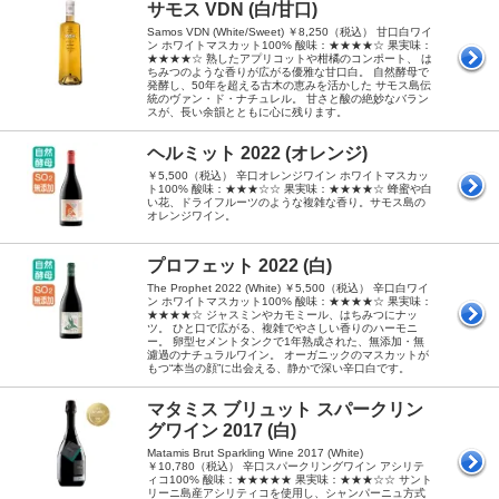
サモス VDN (白/甘口)
Samos VDN (White/Sweet) ￥8,250（税込） 甘口白ワイ
ン ホワイトマスカット100% 酸味：★★★★☆ 果実味：
★★★★☆ 熟したアプリコットや柑橘のコンポート、 は
ちみつのような香りが広がる優雅な甘口白。 自然酵母で
発酵し、50年を超える古木の恵みを活かした サモス島伝
統のヴァン・ド・ナチュレル。 甘さと酸の絶妙なバラン
スが、長い余韻とともに心に残ります。
ヘルミット 2022 (オレンジ)
￥5,500（税込） 辛口オレンジワイン ホワイトマスカッ
ト100% 酸味：★★★☆☆ 果実味：★★★★☆ 蜂蜜や白
い花、ドライフルーツのような複雑な香り。サモス島の
オレンジワイン。
プロフェット 2022 (白)
The Prophet 2022 (White) ￥5,500（税込） 辛口白ワイ
ン ホワイトマスカット100% 酸味：★★★★☆ 果実味：
★★★★☆ ジャスミンやカモミール、はちみつにナッ
ツ。 ひと口で広がる、複雑でやさしい香りのハーモニ
ー。 卵型セメントタンクで1年熟成された、無添加・無
濾過のナチュラルワイン。 オーガニックのマスカットが
もつ“本当の顔”に出会える、静かで深い辛口白です。
マタミス ブリュット スパークリン
グワイン 2017 (白)
Matamis Brut Sparkling Wine 2017 (White)
￥10,780（税込） 辛口スパークリングワイン アシリテ
ィコ100% 酸味：★★★★★ 果実味：★★★☆☆ サント
リーニ島産アシリティコを使用し、シャンパーニュ方式