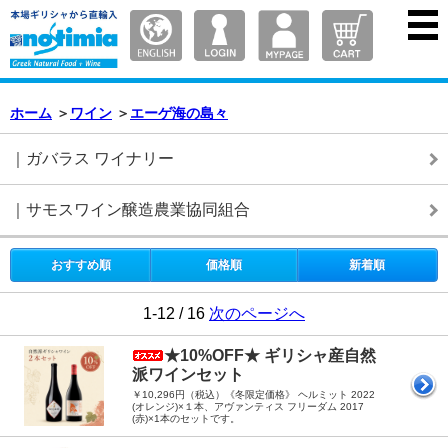
ホーム
＞
ワイン
＞
エーゲ海の島々
｜ガバラス ワイナリー
｜サモスワイン醸造農業協同組合
おすすめ順
価格順
新着順
1-12 / 16
次のページへ
★10%OFF★ ギリシャ産自然
派ワインセット
￥10,296円（税込）《冬限定価格》 ヘルミット 2022
(オレンジ)×１本、アヴァンティス フリーダム 2017
(赤)×1本のセットです。