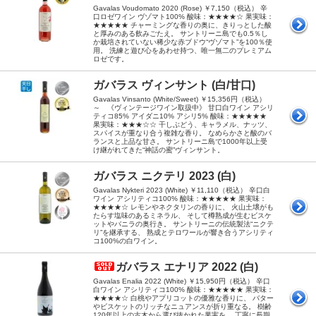
Gavalas Voudomato 2020 (Rose) ￥7,150（税込） 辛
口ロゼワイン ヴゾマト100% 酸味：★★★★☆ 果実味：
★★★★★ チャーミングな香りの奥に、きりっとした酸
と厚みのある飲みごたえ。 サントリーニ島でも0.5％し
か栽培されていない稀少な赤ブドウ“ヴゾマト”を100％使
用。 洗練と遊び心をあわせ持つ、唯一無二のプレミアム
ロゼです。
ガバラス ヴィンサント (白/甘口)
Gavalas Vinsanto (White/Sweet) ￥15,356円（税込）
～ 《ヴィンテージワイン取扱中》 甘口白ワイン アシリ
ティコ85% アイダニ10% アシリ5% 酸味：★★★★★
果実味：★★★☆☆ 干しぶどう、キャラメル、ナッツ、
スパイスが重なり合う複雑な香り。 なめらかさと酸のバ
ランスと上品な甘さ。 サントリーニ島で1000年以上受
け継がれてきた“神話の蜜”ヴィンサント。
ガバラス ニクテリ 2023 (白)
Gavalas Nykteri 2023 (White) ￥11,110（税込） 辛口白
ワイン アシリティコ100% 酸味：★★★★★ 果実味：
★★★★☆ レモンやネクタリンの香りに、 火山土壌がも
たらす塩味のあるミネラル、 そして樽熟成が生むビスケ
ットやバニラの奥行き。 サントリーニの伝統製法“ニクテ
リ”を継承する、 熟成とテロワールが響き合うアシリティ
コ100%の白ワイン。
ガバラス エナリア 2022 (白)
Gavalas Enalia 2022 (White) ￥15,950円（税込） 辛口
白ワイン アシリティコ100% 酸味：★★★★★ 果実味：
★★★★☆ 白桃やアプリコットの優雅な香りに、 バター
やビスケットのリッチなニュアンスが折り重なる。 樹齢
120年以上の古木から選び抜かれた果実を、 丁寧に長期