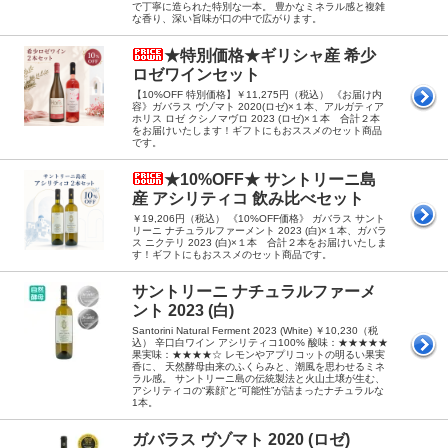
で丁寧に造られた特別な一本。 豊かなミネラル感と複雑
な香り、深い旨味が口の中で広がります。
★特別価格★ギリシャ産 希少
ロゼワインセット
【10%OFF 特別価格】￥11,275円（税込） 《お届け内
容》ガバラス ヴゾマト 2020(ロゼ)×１本、アルガティア
ホリス ロゼ クシノマヴロ 2023 (ロゼ)×１本 合計２本
をお届けいたします！ギフトにもおススメのセット商品
です。
★10%OFF★ サントリーニ島
産 アシリティコ 飲み比べセット
￥19,206円（税込） 《10%OFF価格》 ガバラス サント
リーニ ナチュラルファーメント 2023 (白)×１本、ガバラ
ス ニクテリ 2023 (白)×１本 合計２本をお届けいたしま
す！ギフトにもおススメのセット商品です。
サントリーニ ナチュラルファーメ
ント 2023 (白)
Santorini Natural Ferment 2023 (White) ￥10,230（税
込） 辛口白ワイン アシリティコ100% 酸味：★★★★★
果実味：★★★★☆ レモンやアプリコットの明るい果実
香に、 天然酵母由来のふくらみと、潮風を思わせるミネ
ラル感。 サントリーニ島の伝統製法と火山土壌が生む、
アシリティコの“素顔”と“可能性”が詰まったナチュラルな
1本。
ガバラス ヴゾマト 2020 (ロゼ)