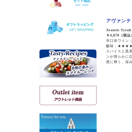
ホワイトマスカット
モスコフィレロ
アヴァンティ
ヴィオニエ
Avantis Syrah
ゲヴェルツトラミネール
￥4,070（
ミュスカ・ブラン・ア・プ
辛口赤ワイン 
ティ・グラン
酸味：★★★★
ソーヴィニョン・ブラン
スパイスと黒
ンが滑らかに
賞に輝く、深
クシノマブロ
アギヨルギティコ
マヴロ クンドゥラ オブ キ
ミ
マヴルディ
マヴロダフニ
コチファリ
マンディラリ
リャティコ
ヴゾマト