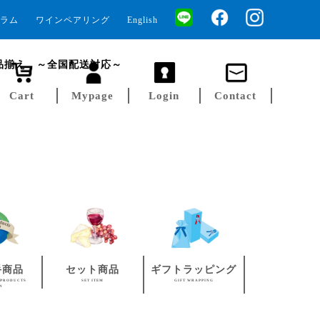
ラム
ワインペアリング
English
品揃え ～全国配送対応～
Cart
Mypage
Login
Contact
手商品
セット商品
ギフトラッピング
 PRODUCTS
SET ITEM
GIFT WRAPPING
AN