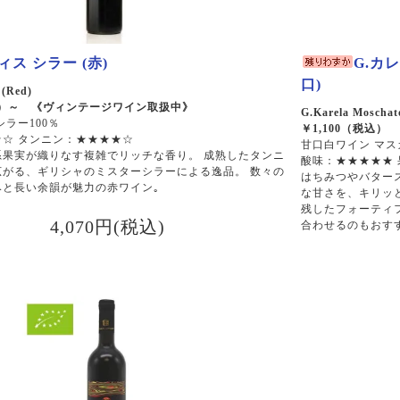
ス シラー (赤)
G.カ
口)
 (Red)
税込）～ 《ヴィンテージワイン取扱中》
G.Karela Moschato
シラー100％
￥1,100（税込）
☆ タンニン：★★★★☆
甘口白ワイン マスカ
系果実が織りなす複雑でリッチな香り。 成熟したタンニ
酸味：★★★★★
広がる、ギリシャのミスターシラーによる逸品。 数々の
はちみつやバター
みと長い余韻が魅力の赤ワイン｡
な甘さを、キリッ
残したフォーティ
4,070円(税込)
合わせるのもおす