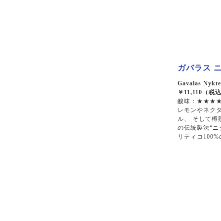
ガバラス ニク
Gavalas Nykte
￥11,110（税
酸味：★★★★
レモンやネク
ル、 そして樽
の伝統製法“ニ
リティコ100