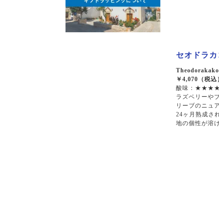
マヴロトラガノ
リムニョナ
グルナッシュ
セオドラカコ
シラー
カベルネソーヴィニョン
Theodorakako
￥4,070（税込
酸味：★★★★
ラズベリーや
リーブのニュア
24ヶ月熟成さ
地の個性が溶