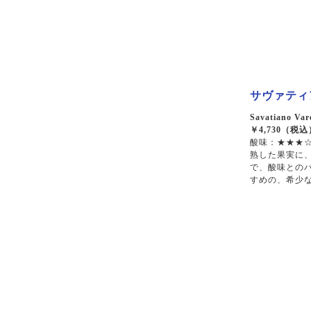
サヴァティア
Savatiano Var
￥4,730（税込
酸味：★★★☆
熟した果実に
で、酸味との
すめの、希少