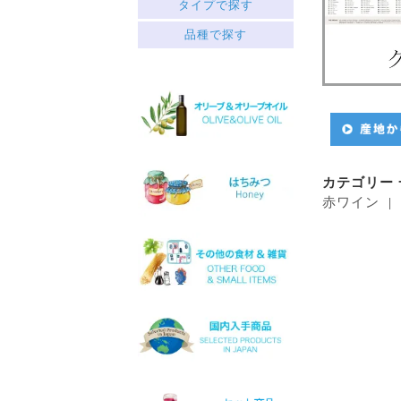
ギリシャ北部
タイプで探す
中央ギリシャ
赤
品種で探す
ペロポネソス半島とイオニ
├ミディアムボディ
ア諸島
└フルボディ
クレタ島
白
エーゲ海の島々
サヴァティアノ
├リッチ
アシリティコ
├フルーティー
マスカット
└スッキリ
マラグジア
ロゼ
カテゴリー 
キドニツァ
スパークリング
赤ワイン
ロボラ
デザート
プリト
ワインセット
スラプサティリ
ヴィディアノ
ヴィラナ
マスカットオブスピナ
カチャノ
ガイドゥリア
アイダニ
アシリ