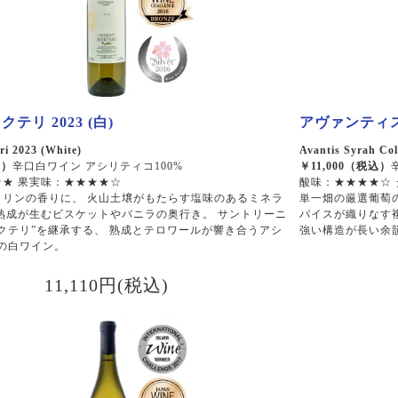
テリ 2023 (白)
アヴァンティス 
ri 2023 (White)
Avantis Syrah Col
込）
辛口白ワイン アシリティコ100%
￥11,000（税込）
★ 果実味：★★★★☆
酸味：★★★★☆
タリンの香りに、 火山土壌がもたらす塩味のあるミネラ
単一畑の厳選葡萄
熟成が生むビスケットやバニラの奥行き。 サントリーニ
パイスが織りなす
クテリ”を継承する、 熟成とテロワールが響き合うアシ
強い構造が長い余
%の白ワイン。
11,110円(税込)