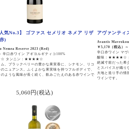
気No.3】 ゴファス セメリオ ネメア リザ
アヴァンティス
(赤)
Avantis Mavrokou
￥5,170（税込
o Nemea Reserve 2023 (Red)
辛口赤ワイン マヴ
）
辛口赤ワイン アギヨルギティコ100%
酸味：★★★★☆
☆ タンニン：★★★★☆
絶滅寸前だった希
ラム、ブラックベリーの豊かな果実香に、シナモン、リコ
とスパイスが織り
ーのニュアンス。ふくよかな果実味を持つフルボディで、
大地と造り手の情
オのような風味が長く続く、飲みごたえのある赤ワインで
ワインです。
5,060円(税込)