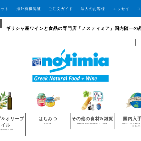
エット
海外有機認証
ご注文ガイド
法人のお客様
エッセイ
コ
ギリシャ産ワインと食品の専門店「ノスティミア」国内随一の
ブ&オリーブ
はちみつ
その他の食材&雑貨
国内入
HONEY
OTHER FOOD&SMALL ITEMS
SELECTED GREEK
オイル
IN JAP
S&OLIVE OIL