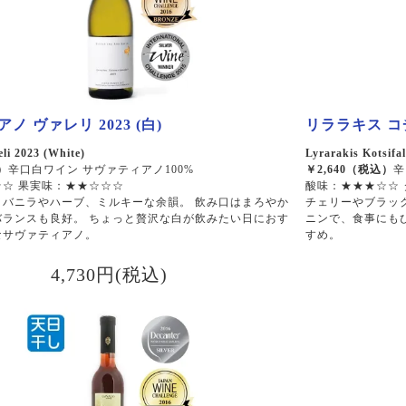
ノ ヴァレリ 2023 (白)
リララキス コチ
eli 2023 (White)
Lyrarakis Kotsifal
）
辛口白ワイン サヴァティアノ100%
￥2,640（税込）
辛
☆ 果実味：★★☆☆☆
酸味：★★★☆☆
、バニラやハーブ、ミルキーな余韻。 飲み口はまろやか
チェリーやブラッ
バランスも良好。 ちょっと贅沢な白が飲みたい日におす
ニンで、食事にも
なサヴァティアノ。
すめ。
4,730円(税込)