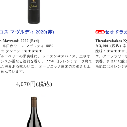
ス マヴルディ 2020(赤)
セオドラカ
s Mavroudi 2020 (Red)
Theodorakakos Ky
）
辛口赤ワイン マヴルディ100%
￥3,190（税込）
辛
☆ タンニン：★★★★★
酸味：★★★★☆
ブルーベリーの果実味に、 レーズンやスパイス、土やオ
エルダーフラワー
ンスが重なる複雑な香り。 225lt 旧フレンチオーク樽で
実香。きれいな酸
れた深みある味わいに、 オーガニック由来の力強さと土
余韻にはオレンジ
け込んでいます。
4,070円(税込)